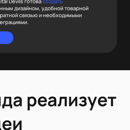
tal Devils готова
создать
нным дизайном, удобной товарной
братной связью и необходимыми
теграциями.
да реализует
деи