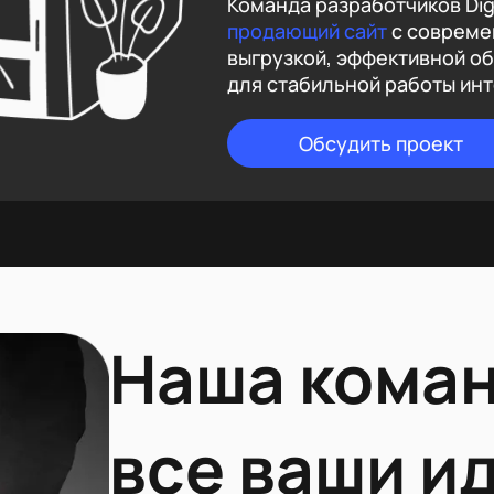
Команда разработчиков Digi
продающий сайт
с совреме
выгрузкой, эффективной о
для стабильной работы ин
Обсудить проект
Наша коман
все ваши и