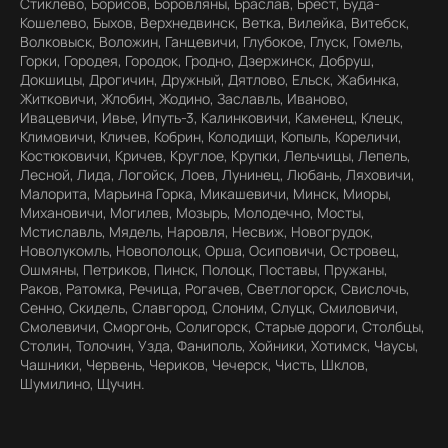
Стиклево, Борисов, Боровляны, Браслав, Брест, Буда-
Кошелево, Быхов, Верхнедвинск, Ветка, Вилейка, Витебск,
Волковыск, Воложин, Ганцевичи, Глубокое, Глуск, Гомель,
Горки, Городея, Городок, Гродно, Дзержинск, Добруш,
Докшицы, Дрогичин, Дружный, Дятлово, Ельск, Жабинка,
Житковичи, Жлобин, Жодино, Заславль, Иваново,
Ивацевичи, Ивье, Ипуть-3, Калинковичи, Каменец, Клецк,
Климовичи, Кличев, Кобрин, Колодищи, Копыль, Кореличи,
Костюковичи, Кричев, Круглое, Крупки, Лельчицы, Лепель,
Лесной, Лида, Логойск, Лоев, Лунинец, Любань, Ляховичи,
Малорита, Марьина Горка, Микашевичи, Минск, Миоры,
Михановичи, Могилев, Мозырь, Молодечно, Мосты,
Мстиславль, Мядель, Наровля, Несвиж, Новогрудок,
Новолукомль, Новополоцк, Орша, Осиповичи, Островец,
Ошмяны, Петриков, Пинск, Полоцк, Поставы, Пружаны,
Раков, Ратомка, Речица, Рогачев, Светлогорск, Свислочь,
Сенно, Скидель, Славгород, Слоним, Слуцк, Смиловичи,
Смолевичи, Сморгонь, Солигорск, Старые дороги, Столбцы,
Столин, Толочин, Узда, Фаниполь, Хойники, Хотимск, Чаусы,
Чашники, Червень, Чериков, Чечерск, Чисть, Шклов,
Шумилино, Щучин.