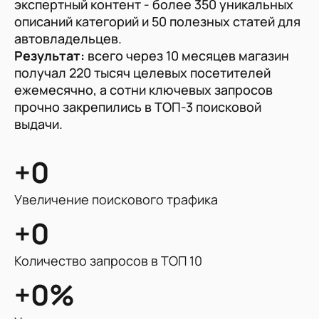
экспертный контент - более 350 уникальных
п
описаний категорий и 50 полезных статей для
Ре
автовладельцев.
кр
Результат:
всего через 10 месяцев магазин
д
получал 220 тысяч целевых посетителей
тр
ежемесячно, а сотни ключевых запросов
пр
прочно закрепились в ТОП-3 поисковой
за
выдачи.
+0
Ув
Увеличение поискового трафика
+0
Ко
Количество запросов в ТОП 10
+0
%
У