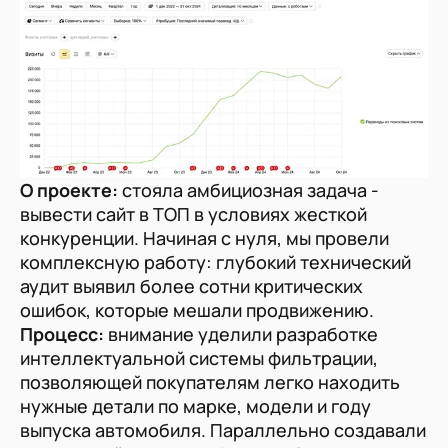
О 
О проекте:
стояла амбициозная задача -
цв
вывести сайт в ТОП в условиях жесткой
у
конкуренции. Начиная с нуля, мы провели
т
комплексную работу: глубокий технический
по
аудит выявил более сотни критических
по
ошибок, которые мешали продвижению.
ко
Процесс:
внимание уделили разработке
П
интеллектуальной системы фильтрации,
пр
позволяющей покупателям легко находить
те
нужные детали по марке, модели и году
ме
выпуска автомобиля. Параллельно создавали
со