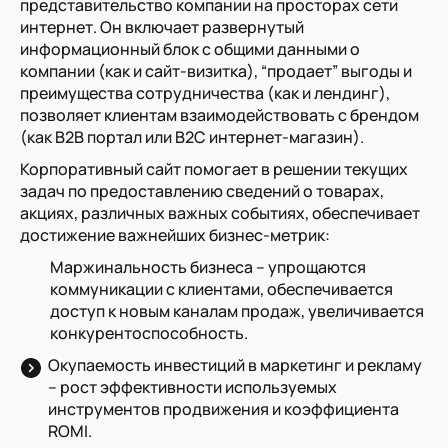
представительство компании на просторах сети
интернет. Он включает развернутый
информационный блок с общими данными о
компании (как и
сайт-визитка
), “продает” выгоды и
преимущества сотрудничества (как и
лендинг
),
позволяет клиентам взаимодействовать с брендом
(как
В2В портал
или
В2С интернет-магазин
).
Корпоративный сайт помогает в решении текущих
задач по предоставлению сведений о товарах,
акциях, различных важных событиях, обеспечивает
достижение важнейших бизнес-метрик:
Маржинальность бизнеса – упрощаются
коммуникации с клиентами, обеспечивается
доступ к новым каналам продаж, увеличивается
конкурентоспособность.
Окупаемость инвестиций в маркетинг и рекламу
– рост эффективности используемых
инструментов продвижения и коэффициента
ROMI.